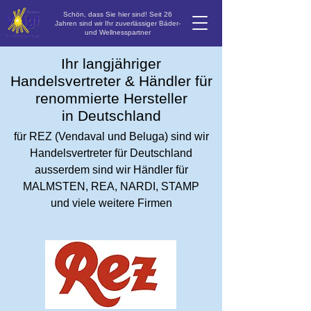
Schön, dass Sie hier sind! Seit 26
Jahren sind wir Ihr zuverlässiger Bäder-
und Wellnesspartner
Ihr langjähriger
Handelsvertreter & Händler für
renommierte Hersteller
in Deutschland
für REZ (Vendaval und Beluga) sind wir
Handelsvertreter für Deutschland
ausserdem sind
wir Händler für
MALMSTEN, REA, NARDI, STAMP
und viele weitere Firmen